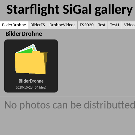
Starflight SiGal galle
BilderDrohne
BilderFS
DrohneVideos
FS2020
Test
Test1
Video
BilderDrohne
BilderDrohne
2020-10-28 (34 files)
No photos can be distributted