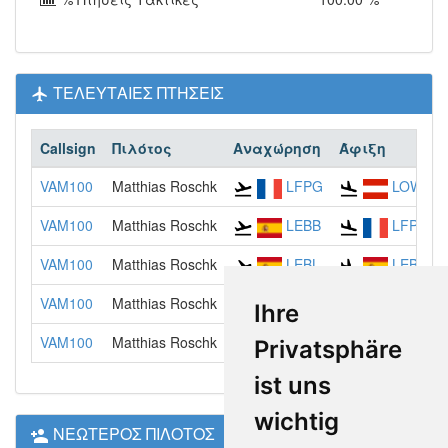
ΤΕΛΕΥΤΑΙΕΣ ΠΤΗΣΕΙΣ
Callsign
Πιλότος
Αναχώρηση
Άφιξη
VAM100
Matthias Roschk
LFPG
LOWI
VAM100
Matthias Roschk
LEBB
LFPG
VAM100
Matthias Roschk
LEBL
LEBB
VAM100
Matthias Roschk
LEPA
LEBL
Ihre
VAM100
Matthias Roschk
LXGB
LEPA
Privatsphäre
ist uns
wichtig
ΝΕΩΤΕΡΟΣ ΠΙΛΟΤΟΣ