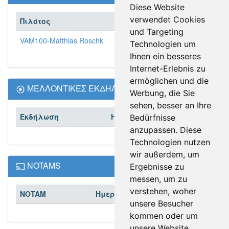
Diese Website
verwendet Cookies
Πιλότος
Εντάχθηκε
und Targeting
VAM100-Matthias Roschk
2019-09-15
Technologien um
Ihnen ein besseres
Internet-Erlebnis zu
ermöglichen und die
ΜΕΛΛΟΝΤΙΚΕΣ ΕΚΔΗΛΩΣΕΙΣ
Werbung, die Sie
sehen, besser an Ihre
Εκδήλωση
Ημερομηνία
Bedürfnisse
anzupassen. Diese
Technologien nutzen
wir außerdem, um
NOTAMS
Ergebnisse zu
messen, um zu
verstehen, woher
NOTAM
Ημερομηνία
unsere Besucher
kommen oder um
unsere Website