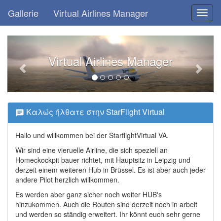
Gallerie
Virtual Airlines Manager
Toggl
naviga
Virtual Airlines Manager
Καλώς ήλθατε στην StarFlight Virtual
Hallo und willkommen bei der StarflightVirtual VA.
Wir sind eine vieruelle Airline, die sich speziell an
Homeckockpit bauer richtet, mit Hauptsitz in Leipzig und
derzeit einem weiteren Hub in Brüssel. Es ist aber auch jeder
andere Pilot herzlich willkommen.
Es werden aber ganz sicher noch weiter HUB's
hinzukommen. Auch die Routen sind derzeit noch in arbeit
und werden so ständig erweitert. Ihr könnt euch sehr gerne